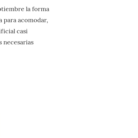
eptiembre la forma
ta para acomodar,
icial casi
s necesarias