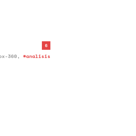
6
ox-360
,
#analisis