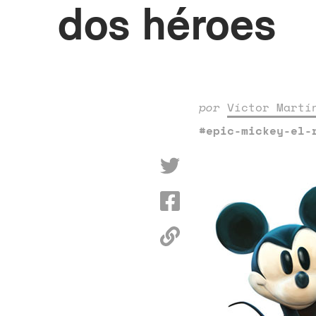
dos héroes
por
Víctor Martí
#epic-mickey-el-