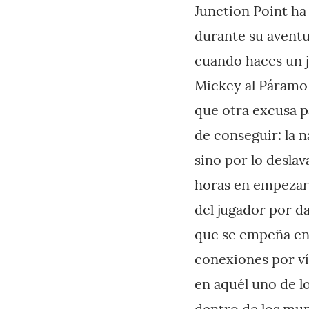
Junction Point ha
durante su avent
cuando haces un 
Mickey al Páramo 
que otra excusa p
de conseguir: la n
sino por lo desla
horas en empezar 
del jugador por da
que se empeña en 
conexiones por ví
en aquél uno de l
dentro de los mun