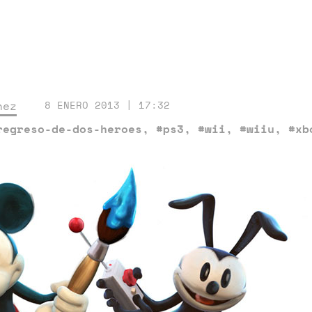
nez
8 ENERO 2013 | 17:32
regreso-de-dos-heroes
,
#ps3
,
#wii
,
#wiiu
,
#xb