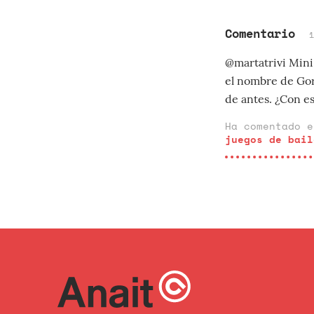
Comentario
@martatrivi Mini 
el nombre de Gor
de antes. ¿Con es
Ha comentado 
juegos de bail