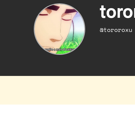
toro
@tororoxu