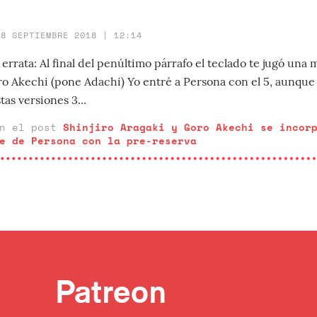
18 SEPTIEMBRE 2018 | 12:14
errata: Al final del penúltimo párrafo el teclado te jugó un
o Akechi (pone Adachi) Yo entré a Persona con el 5, aunque 
tas versiones 3...
en el post
Shinjiro Aragaki y Goro Akechi se incor
e de Persona con la pre-reserva
Patreon