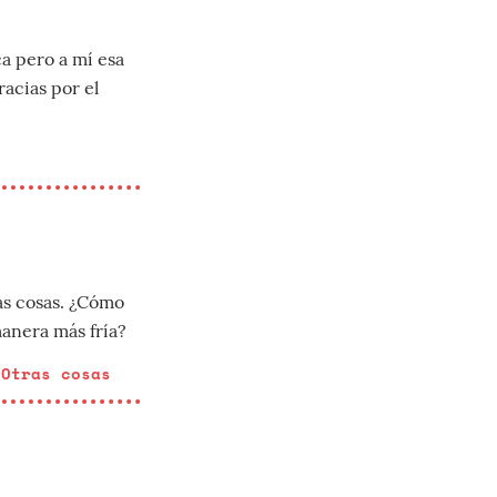
ca pero a mí esa
racias por el
as cosas. ¿Cómo
manera más fría?
 Otras cosas