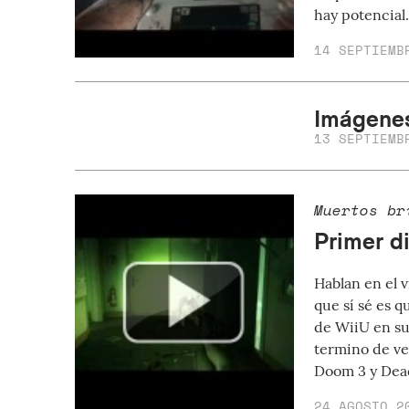
hay potencial
14 SEPTIEMB
Imágene
13 SEPTIEMB
Muertos br
Primer d
Hablan en el v
que sí sé es q
de WiiU en s
termino de ve
Doom 3 y Dea
24 AGOSTO 2