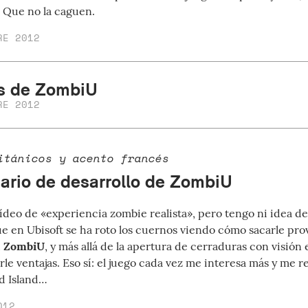
. Que no la caguen.
RE 2012
s de ZombiU
RE 2012
itánicos y acento francés
iario de desarrollo de ZombiU
ídeo de «experiencia zombie realista», pero tengo ni idea de
ue en Ubisoft se ha roto los cuernos viendo cómo sacarle pro
u
ZombiU
, y más allá de la apertura de cerraduras con visión
rle ventajas. Eso sí: el juego cada vez me interesa más y me 
d Island…
012