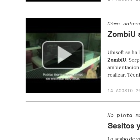
Cómo sobre
ZombiU s
Ubisoft se ha 
ZombiU
. Sor
ambientación 
realizar. Técn
14 AGOSTO 2
No pinta m
Sesitos 
Lo acabo de v