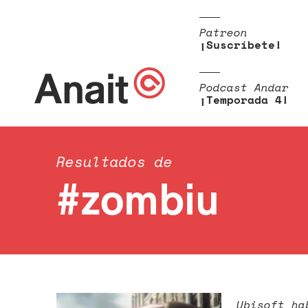
Patreon
¡Suscríbete!
Podcast Andar
¡Temporada 4!
Resultados de
#zombiu
Ubisoft ha