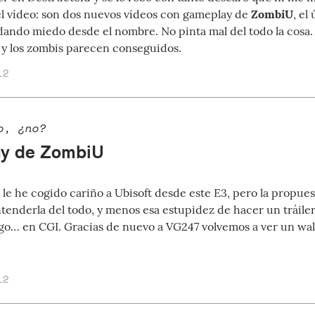
el vídeo: son dos nuevos vídeos con gameplay de
ZombiU
, el
ando miedo desde el nombre. No pinta mal del todo la cosa. 
y los zombis parecen conseguidos.
12
o, ¿no?
y de ZombiU
 le he cogido cariño a Ubisoft desde este E3, pero la propu
tenderla del todo, y menos esa estupidez de hacer un tráile
ego… en CGI. Gracias de nuevo a VG247 volvemos a ver un wa
12