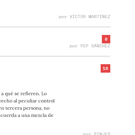
por
VÍCTOR MARTÍNEZ
0
por
PEP SÀNCHEZ
10
 a qué se refieren. Lo
vecho al peculiar control
 en tercera persona, no
recuerda a una mezcla de
por
PINJED