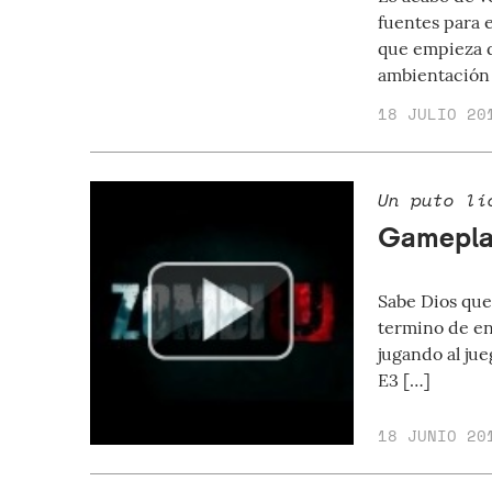
fuentes para 
que empieza d
ambientación 
18 JULIO 20
Un puto lí
Gamepla
Sabe Dios que
termino de en
jugando al ju
E3 […]
18 JUNIO 20