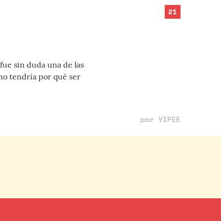
21
 fue sin duda una de las
no tendría por qué ser
por
YIPEE