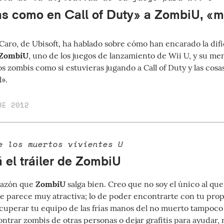
as como en Call of Duty» a ZombiU, «m
 Caro, de Ubisoft, ha hablado sobre cómo han encarado la difi
ZombiU
, uno de los
juegos de lanzamiento de Wii U
, y su men
os zombis como si estuvieras jugando a Call of Duty y las cosa
l».
RE 2012
e los muertos vivientes U
 el tráiler de ZombiU
razón que
ZombiU
salga bien. Creo que no soy el único al que
e parece muy atractiva; lo de poder encontrarte con tu prop
ecuperar tu equipo de las frías manos del no muerto tampoco 
trar zombis de otras personas o dejar grafitis para ayudar, ro