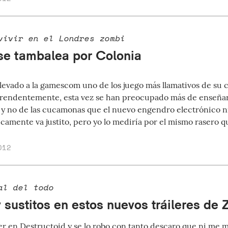
vivir en el Londres zombi
e tambalea por Colonia
llevado a la gamescom uno de los juego más llamativos de su 
prendentemente, esta vez se han preocupado más de enseña
y no de las cucamonas que el nuevo engendro electrónico n
icamente va justito, pero yo lo mediría por el mismo rasero q
012
al del todo
y sustitos en estos nuevos tráileres de
er en Destructoid y se lo robo con tanto descaro que ni me m