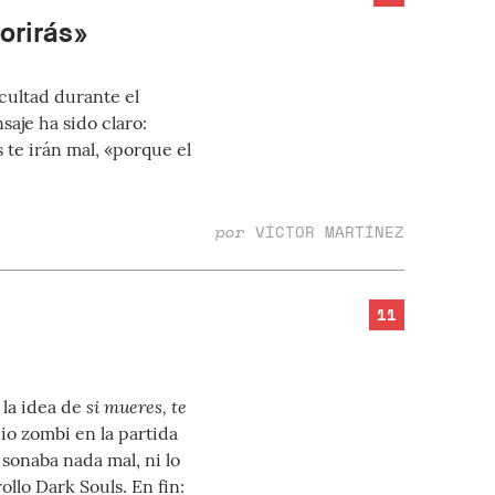
orirás»
cultad durante el
saje ha sido claro:
s te irán mal, «porque el
por
VÍCTOR MARTÍNEZ
11
si mueres, te
 la idea de
io zombi en la partida
sonaba nada mal, ni lo
llo Dark Souls. En fin: