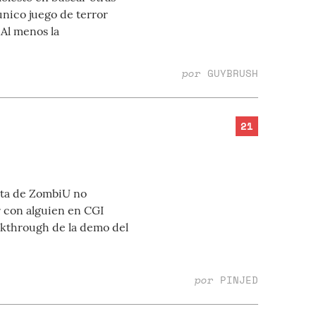
 único juego de terror
Al menos la
por
GUYBRUSH
21
esta de ZombiU no
r con alguien en CGI
lkthrough de la demo del
por
PINJED