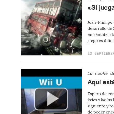
«Si jueg
Jean-Phillipe
desarrollo de
enfréntate a l
juego es difíci
20 SEPTIEMB
La noche d
Aquí está
Espero de co
jodes y bailas
l
siguiente y r
de poder encon