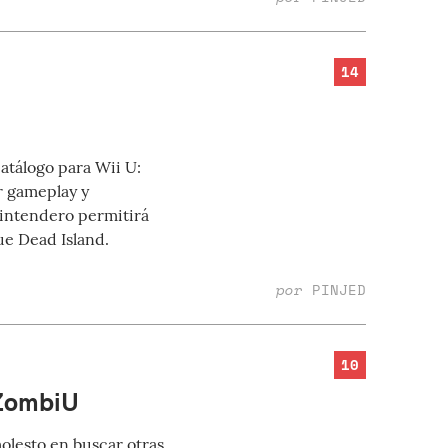
14
catálogo para Wii U:
r gameplay y
intendero permitirá
ue Dead Island.
por
PINJED
10
 ZombiU
olesto en buscar otras