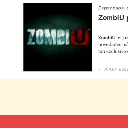
Esperemos 
ZombiU p
ZombiU
, el 
novedades más
tan exclusivo
7 JUNIO 201