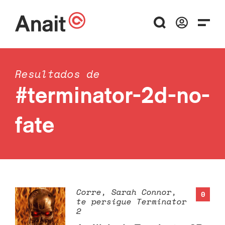
Resultados de
#terminator-2d-no-
fate
Corre, Sarah Connor,
0
te persigue Terminator
2