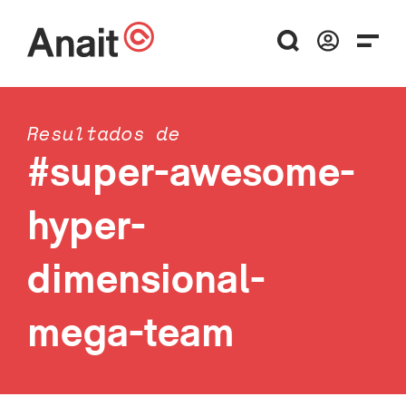
Resultados de
#super-awesome-
hyper-
dimensional-
mega-team