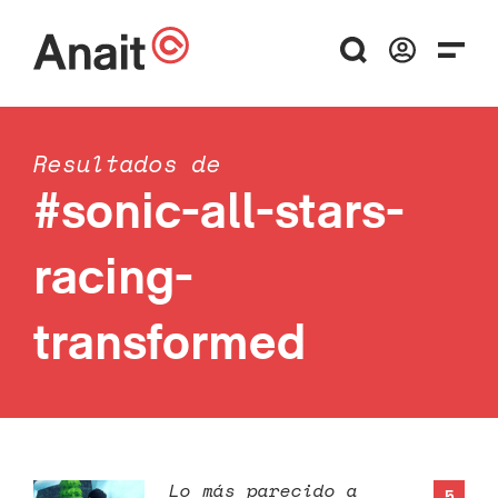
Resultados de
#sonic-all-stars-
racing-
transformed
Lo más parecido a
5