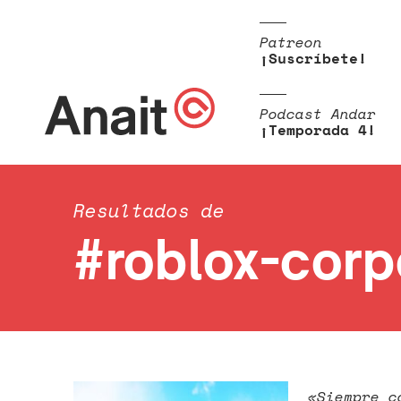
Patreon
¡Suscríbete!
Podcast Andar
¡Temporada 4!
Resultados de
#roblox-corp
«Siempre c