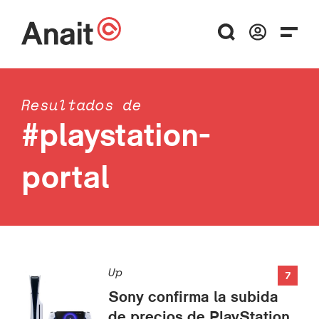
Resultados de
#playstation-
portal
Up
7
Sony confirma la subida
de precios de PlayStation