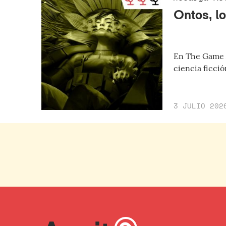
Ontos, l
En The Game A
ciencia ficci
3 JULIO 202