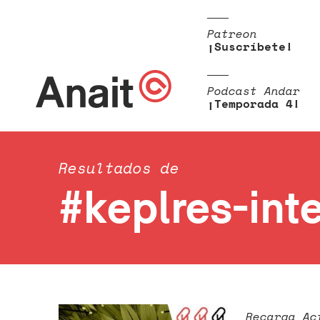
Patreon
¡Suscríbete!
Podcast Andar
¡Temporada 4!
Resultados de
#keplres-inte
Recarga Ac