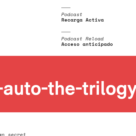
Podcast
Recarga Activa
Podcast Reload
Acceso anticipado
-auto-the-trilog
wn secret