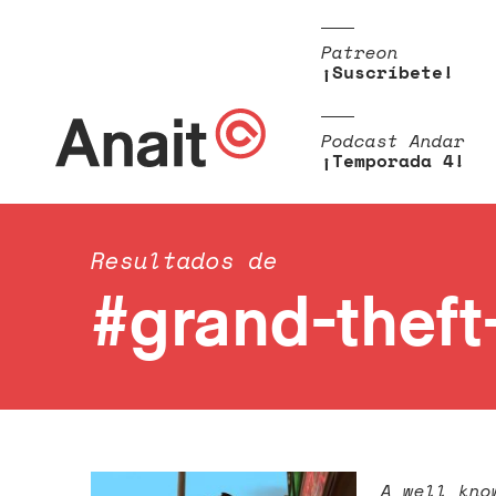
Patreon
¡Suscríbete!
Podcast Andar
¡Temporada 4!
Resultados de
#grand-theft
A well kno