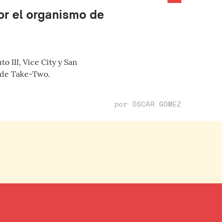
or el organismo de
 III, Vice City y San
e de Take-Two.
por
ÓSCAR GÓMEZ