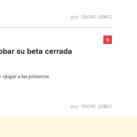
por
ÓSCAR GÓMEZ
6
robar su beta cerrada
 «jugar a las primeras
por
ÓSCAR GÓMEZ