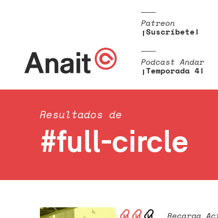
Patreon
¡Suscríbete!
Podcast Andar
¡Temporada 4!
Resultados de
#full-circle
Recarga Ac