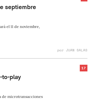
de septiembre
ará el 11 de noviembre,
por
JUAN SALAS
17
-to-play
ía de microtransacciones