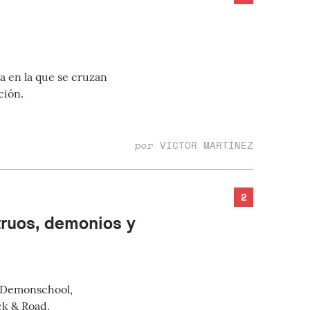
ia en la que se cruzan
ción.
por
VÍCTOR MARTÍNEZ
2
truos, demonios y
 Demonschool,
ck & Road.