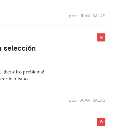
por
JUAN SALAS
5
a selección
… ¡bendito problema!
cer lo mismo.
por
JUAN SALAS
0