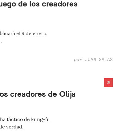
juego de los creadores
licará el 9 de enero.
.
por
JUAN SALAS
2
los creadores de Olija
cha táctico de kung-fu
 de verdad.