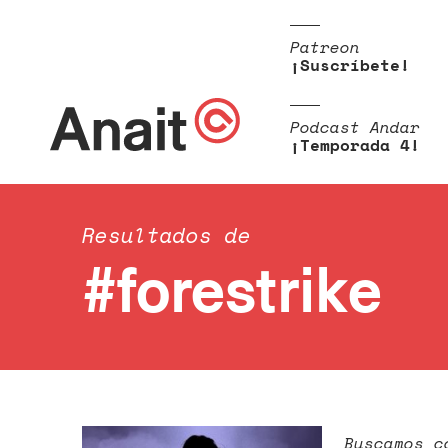
Patreon
¡Suscríbete!
Podcast Andar
¡Temporada 4!
Resultados de
#forestrike
Buscamos c