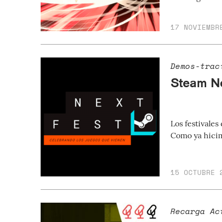
17 NOVIEMBR
Demos-trac
Steam Ne
Los festivale
Como ya hicim
15 OCTUBRE 
Recarga Ac