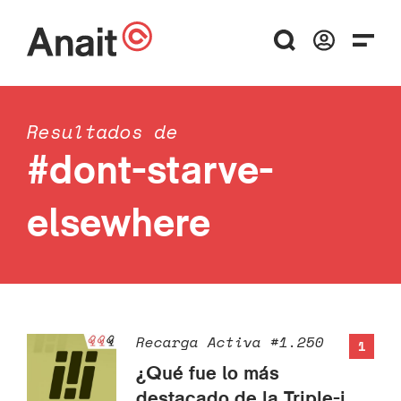
Resultados de
#dont-starve-
elsewhere
Recarga Activa #1.250
1
¿Qué fue lo más
destacado de la Triple-i