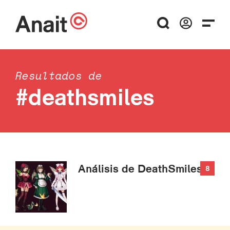
Resultados de
#deathsmiles
Análisis de DeathSmiles
8