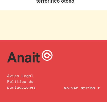
terrorífico otoño
Aviso Legal
Política de
puntuaciones
Volver arriba ↑