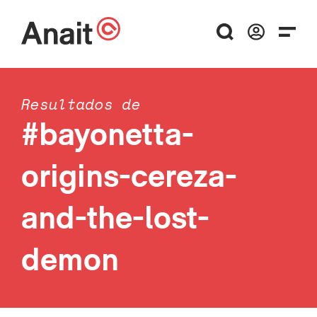
Resultados de
#bayonetta-
origins-cereza-
and-the-lost-
demon