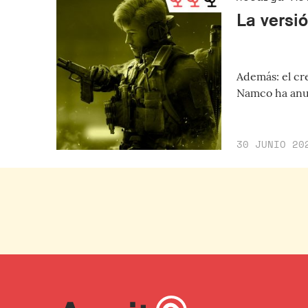
La versi
Además: el cr
Namco ha anun
30 JUNIO 20