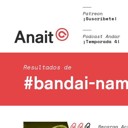
Patreon
¡Suscríbete!
Podcast Andar
¡Temporada 4!
Resultados de
#bandai-na
Recarga Ac