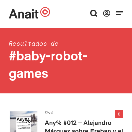
Resultados de
#baby-robot-
games
Out
0
Any% #012 – Alejandro
Márquez sobre Ereban y el