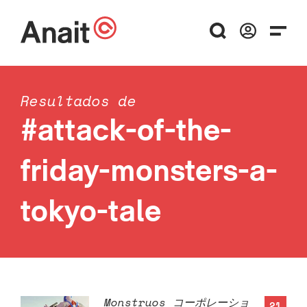
Resultados de
#attack-of-the-
friday-monsters-a-
tokyo-tale
Monstruos コーポレーショ
21