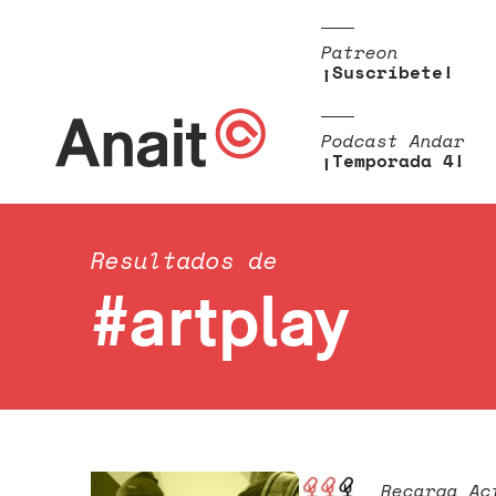
Patreon
¡Suscríbete!
Podcast Andar
¡Temporada 4!
Resultados de
#artplay
Recarga Ac