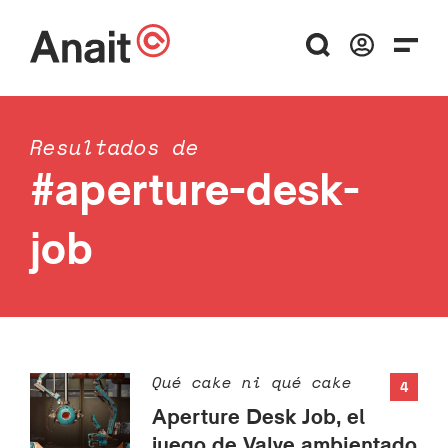
Resultados de
#aperture-desk-
job
Qué cake ni qué cake
4
Aperture Desk Job, el
juego de Valve ambientado