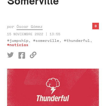
Somerville
0
por
Óscar Gómez
15 NOVIEMBRE 2022 | 13:55
#jumpship
,
#somerville
,
#thunderful
,
#noticias