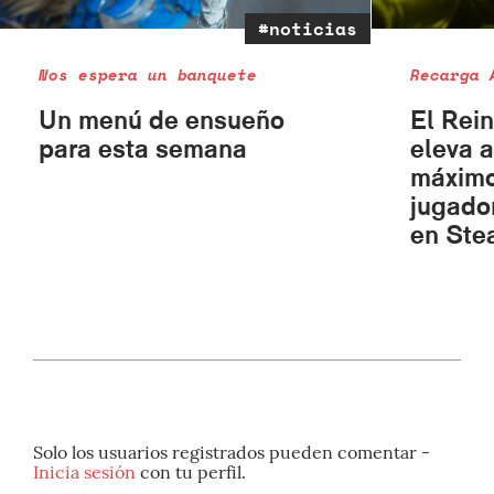
#noticias
Nos espera un banquete
Recarga 
Un menú de ensueño
El Rei
para esta semana
eleva 
máximo
jugado
en Ste
Solo los usuarios registrados pueden comentar -
Inicia sesión
con tu perfil.