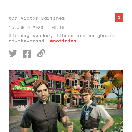
1
por
Víctor Martínez
15 JUNIO 2026 | 08:19
#friday-sundae
,
#there-are-no-ghosts-
at-the-grand
,
#noticias