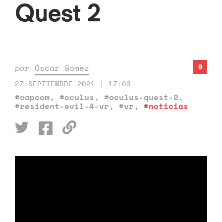
Quest 2
0
por
Óscar Gómez
27 SEPTIEMBRE 2021 | 17:00
#capcom
,
#oculus
,
#oculus-quest-2
,
#resident-evil-4-vr
,
#vr
,
#noticias