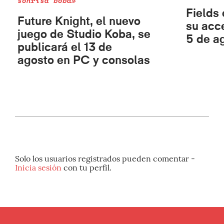
sonrisa boba»
Fields 
Future Knight, el nuevo
su acc
juego de Studio Koba, se
5 de a
publicará el 13 de
agosto en PC y consolas
Solo los usuarios registrados pueden comentar -
Inicia sesión
con tu perfil.