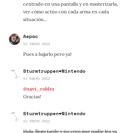
centrado en una pantalla y en masterizarla,
ver cómo actúo con cada arma en cada
situación…
Aepac
10 ENERO 2012
Pues a bajarlo pero ya!
Sturmtruppen❤Nintendo
11 ENERO 2012
@xavi_robles
Gracias!
Sturmtruppen❤Nintendo
12 ENERO 2012
Hola, llego tarde y no creo que nadie lea ya