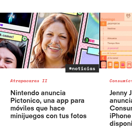
#noticias
Atrapacaras II
Consumic
Nintendo anuncia
Jenny J
Pictonico, una app para
anunci
móviles que hace
Consu
minijuegos con tus fotos
iPhone 
dispon