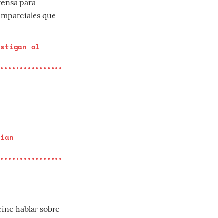
rensa para
 imparciales que
astigan al
cian
cine hablar sobre