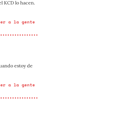
el KCD lo hacen.
cer a la gente
uando estoy de
cer a la gente