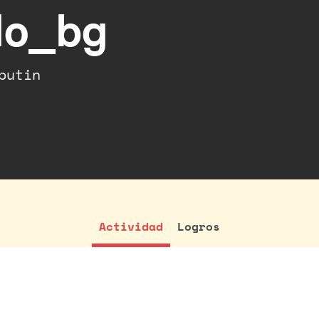
do_bg
putin
Actividad
Logros