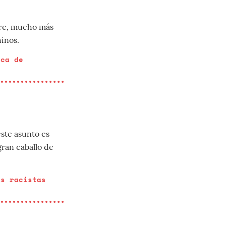
ore, mucho más
hinos.
ica de
ste asunto es
gran caballo de
as racistas