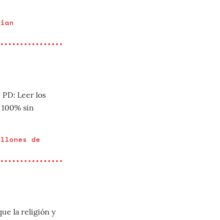
cian
 PD: Leer los
l 100% sin
illones de
e la religión y