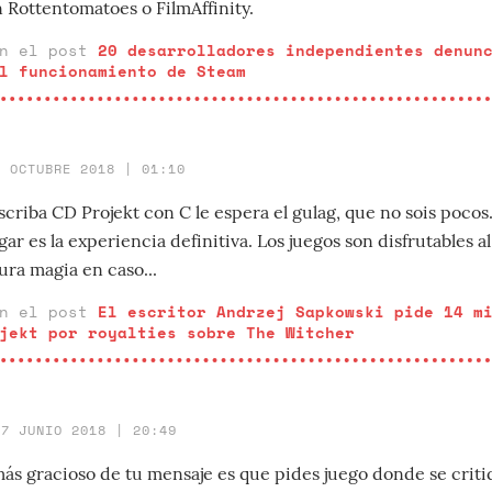
en Rottentomatoes o FilmAffinity.
en el post
20 desarrolladores independientes denun
l funcionamiento de Steam
3 OCTUBRE 2018 | 01:10
criba CD Projekt con C le espera el gulag, que no sois pocos.
ugar es la experiencia definitiva. Los juegos son disfrutables a
ura magia en caso...
en el post
El escritor Andrzej Sapkowski pide 14 m
jekt por royalties sobre The Witcher
27 JUNIO 2018 | 20:49
 gracioso de tu mensaje es que pides juego donde se critiqu