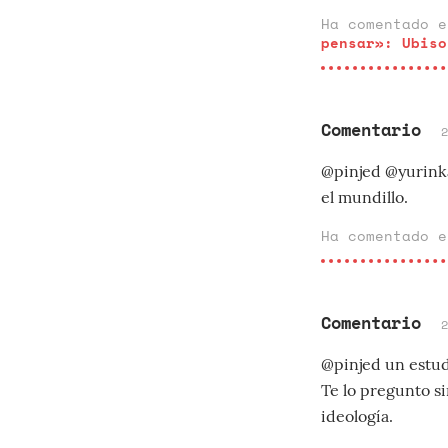
Ha comentado 
pensar»: Ubiso
Comentario
@pinjed @yurinka
el mundillo.
Ha comentado 
Comentario
@pinjed un estud
Te lo pregunto s
ideología.