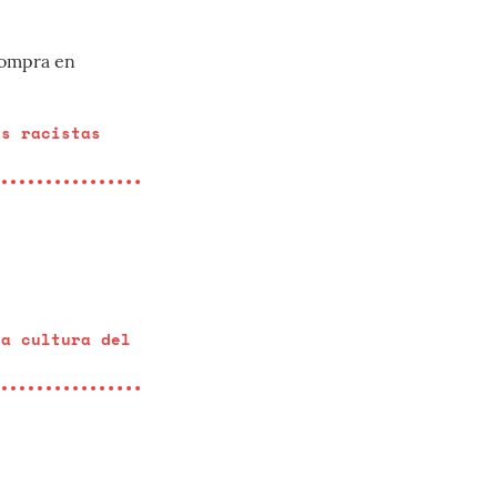
compra en
as racistas
la cultura del