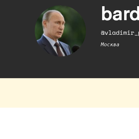
bar
@vladimir_
Москва