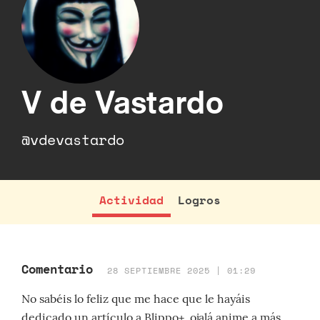
V de Vastardo
@vdevastardo
Actividad
Logros
Comentario
28 SEPTIEMBRE 2025 | 01:29
No sabéis lo feliz que me hace que le hayáis
dedicado un artículo a Blippo+, ojalá anime a más