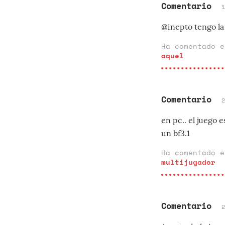
Comentario
@inepto tengo la
Ha comentado 
aquel
Comentario
en pc.. el juego 
un bf3.1
Ha comentado 
multijugador
Comentario