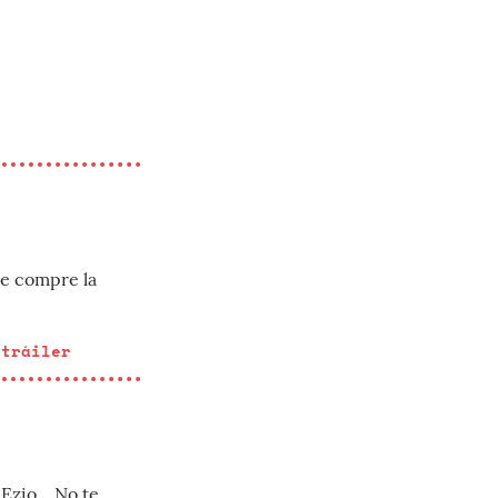
me compre la
 tráiler
zio... No te