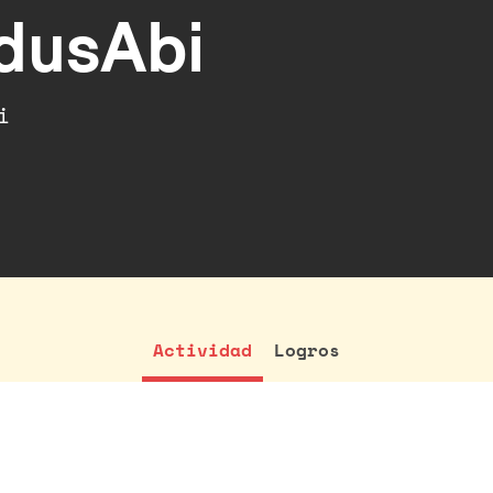
idusAbi
i
Actividad
Logros