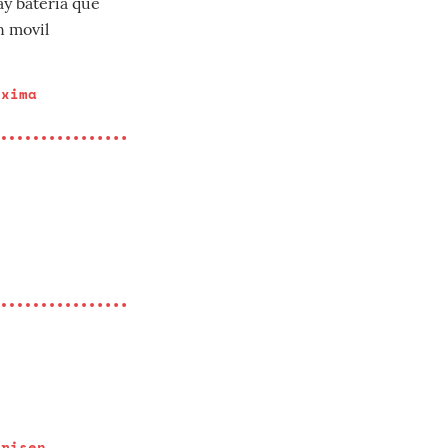
ay batería que
n movil
óxima
Arisen