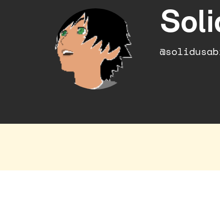
Sol
@solidusab