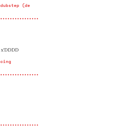
 dubstep (de
c x'DDDD
acing