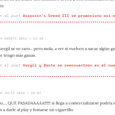
to.
en el post
Assassin's Creed III se promociona así 
14 AGOSTO 2012 | 13:49
vergil se ve raro... pero mola, a ver si vuelven a sacar algún 
le tengo más ganas.
en el post
Vergil y Dante se reencuentran en el nu
18 JULIO 2012 | 22:07
ro.... QUE PASADAAAAA!!!!!! si llega a comercializarse podría se
 a darle al play y fumarse un cigarrillo.