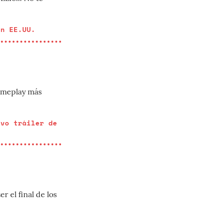
en EE.UU.
gameplay más
evo tráiler de
r el final de los