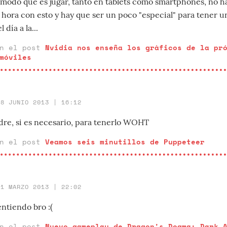
omodo que es jugar, tanto en tablets como smartphones, no h
 hora con esto y hay que ser un poco "especial" para tener u
día a la...
en el post
Nvidia nos enseña los gráficos de la pr
móviles
28 JUNIO 2013 | 16:12
re, si es necesario, para tenerlo WOHT
en el post
Veamos seis minutillos de Puppeteer
21 MARZO 2013 | 22:02
ntiendo bro :(
en el post
Nuevo gameplay de Dragon's Dogma: Dark 