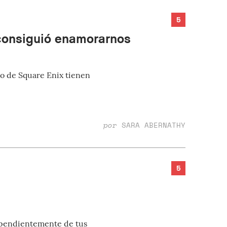
5
 consiguió enamorarnos
go de Square Enix tienen
por
SARA ABERNATHY
5
dependientemente de tus