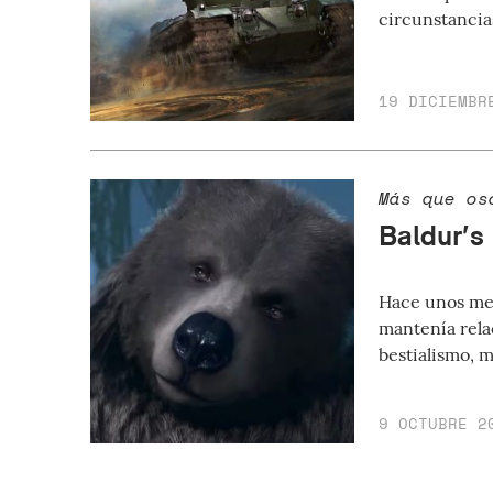
circunstancia
19 DICIEMBR
Más que os
Baldur’s 
Hace unos mes
mantenía rela
bestialismo, m
9 OCTUBRE 2