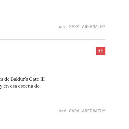
por
SARA ABERNATHY
11
 de Baldur’s Gate III
y en esa escena de
por
SARA ABERNATHY