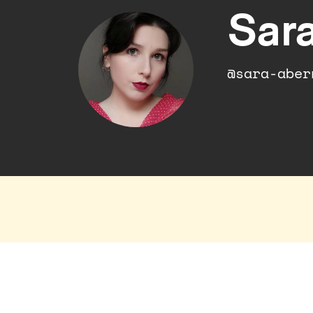
Sar
@sara-aber