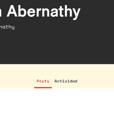
a Abernathy
nathy
Posts
Actividad