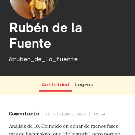
Rubén de la
Fuente
@ruben_de_la_fuente
Actividad
Logros
Comentario
11 DICIEMBRE 2025 | 10:54
Análisis de 10. Coincido en echar de menos fases
más de hacer skate que "de historia", pero porque