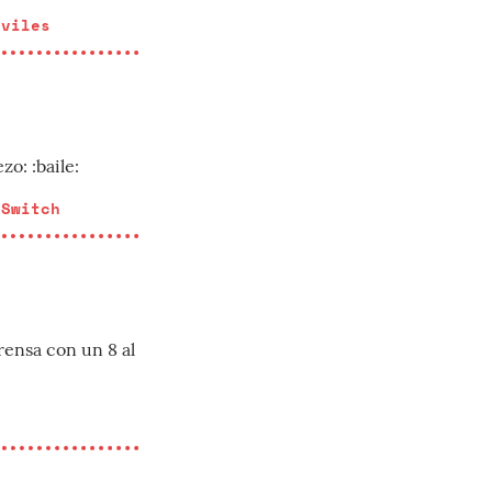
óviles
zo: :baile:
 Switch
rensa con un 8 al