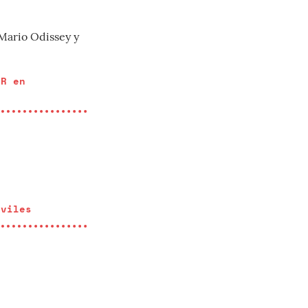
 Mario Odissey y
eR en
óviles