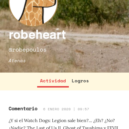
robeheart
@robepoulos
Atenas
Actividad
Logros
Comentario
6 ENERO 2020 | 09:57
¿Y si el Watch Dogs: Legion sale bien?... ¿Eh? ¿No?
¿Nadie? The Last of Us II, Ghost of Tsushima y FFVII