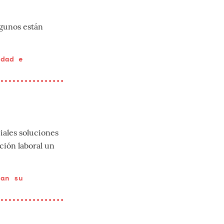
lgunos están
idad e
iales soluciones
ción laboral un
tan su