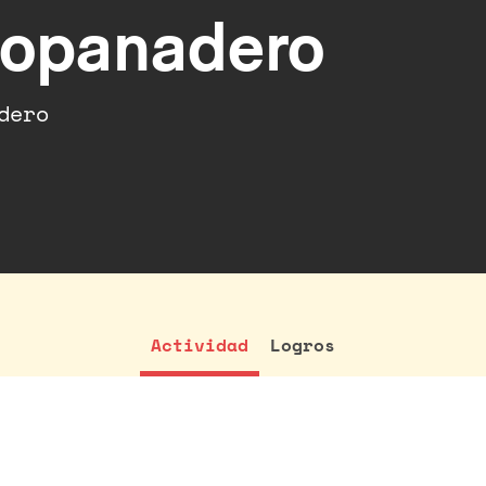
copanadero
dero
Actividad
Logros