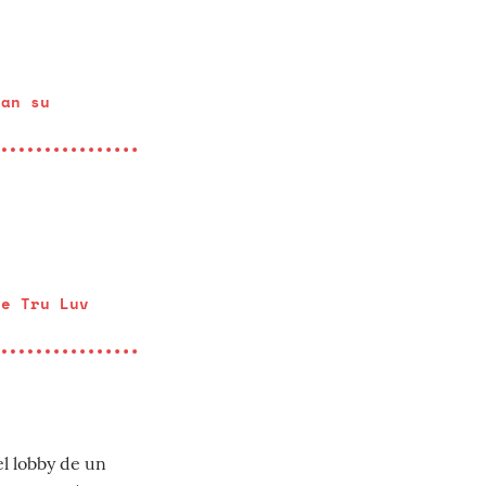
tan su
de Tru Luv
el lobby de un