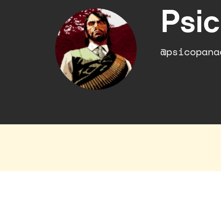
Psi
@psicopana