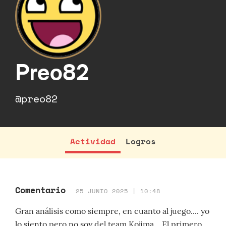
Preo82
@preo82
Actividad
Logros
Comentario
25 JUNIO 2025 | 10:48
Gran análisis como siempre, en cuanto al juego.... yo
lo siento pero no soy del team Kojima, . El primero