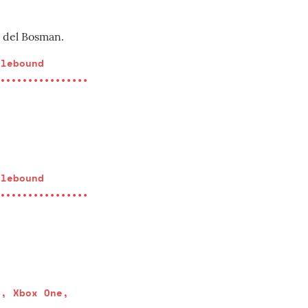
 del Bosman.
alebound
alebound
4, Xbox One,