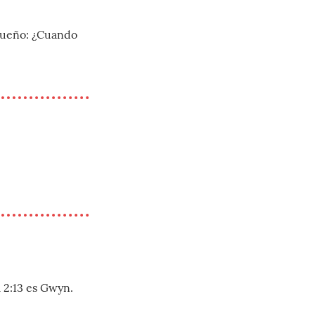
sueño: ¿Cuando
7
l 2:13 es Gwyn.