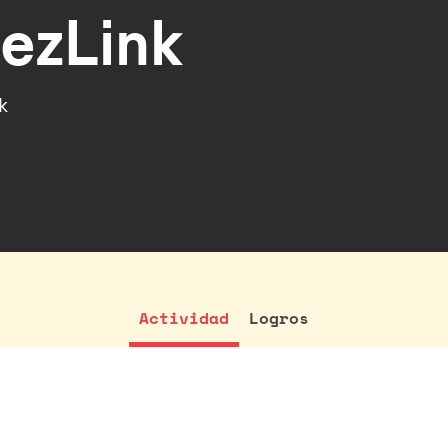
ezLink
k
Actividad
Logros