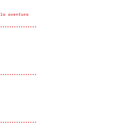
 la aventura
7
7