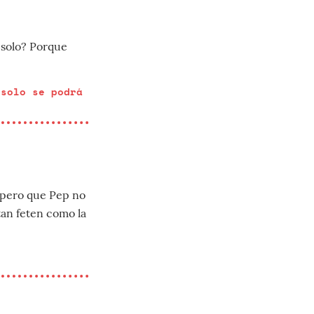
 solo? Porque
 solo se podrá
espero que Pep no
tan feten como la
7