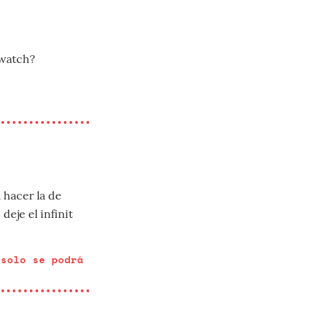
/watch?
7
 hacer la de
deje el infinit
 solo se podrá