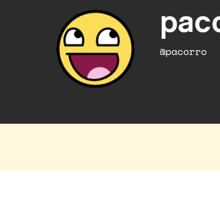
pac
@pacorro