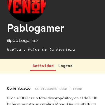
Pablogamer
@pablogamer
Huelva , Palos de la Frontera
Actividad
Logros
Comentario
11 DICIEMBRE 2012 | 13:52
El de +8000 es un total despropósito y en el de 1300
hubiese puesto una grafica Mono-Gpu de 400€ en