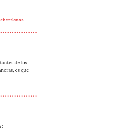
deberíamos
antes de los
aneras, es que
 :