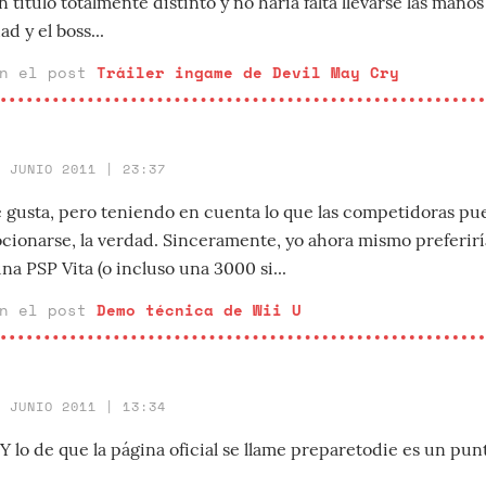
 título totalmente distinto y no haría falta llevarse las manos 
d y el boss...
en el post
Tráiler ingame de Devil May Cry
7 JUNIO 2011 | 23:37
 gusta, pero teniendo en cuenta lo que las competidoras pu
cionarse, la verdad. Sinceramente, yo ahora mismo preferi
a PSP Vita (o incluso una 3000 si...
en el post
Demo técnica de Wii U
5 JUNIO 2011 | 13:34
Y lo de que la página oficial se llame preparetodie es un pun