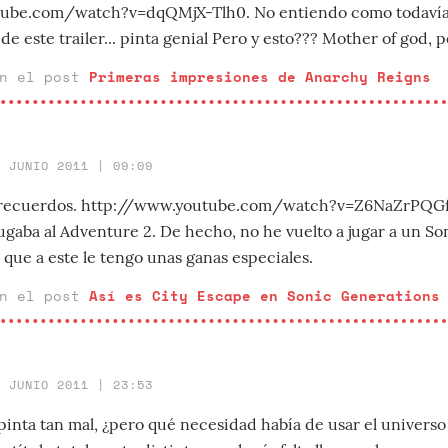
ube.com/watch?v=dqQMjX-Tlh0. No entiendo como todavía
e este trailer... pinta genial Pero y esto??? Mother of god, po
en el post
Primeras impresiones de Anarchy Reigns
8 JUNIO 2011 | 09:09
recuerdos. http://www.youtube.com/watch?v=Z6NaZrPQGfY
ugaba al Adventure 2. De hecho, no he vuelto a jugar a un So
 que a este le tengo unas ganas especiales.
en el post
Así es City Escape en Sonic Generations
7 JUNIO 2011 | 23:53
o pinta tan mal, ¿pero qué necesidad había de usar el univer