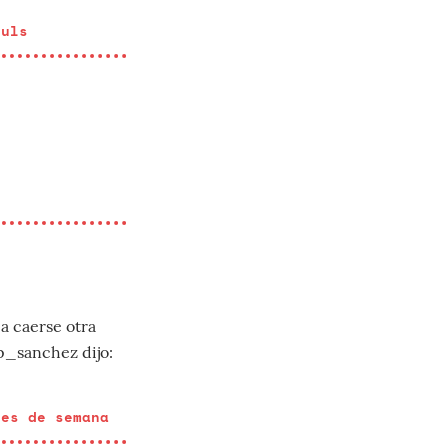
ouls
a caerse otra
p_sanchez dijo:
les de semana