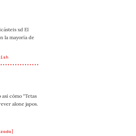
cásteis xd El
on la mayoría de
fish
sí cómo "Tetas
ever alone japos.
izada]