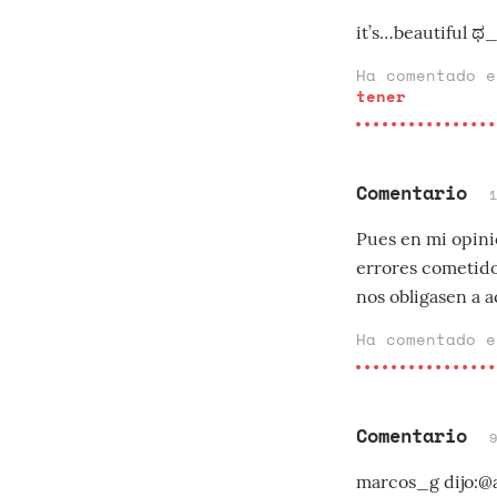
it’s…beautiful ಥ
Ha comentado 
tener
Comentario
Pues en mi opini
errores cometido
nos obligasen a a
Ha comentado 
Comentario
marcos_g dijo:@a