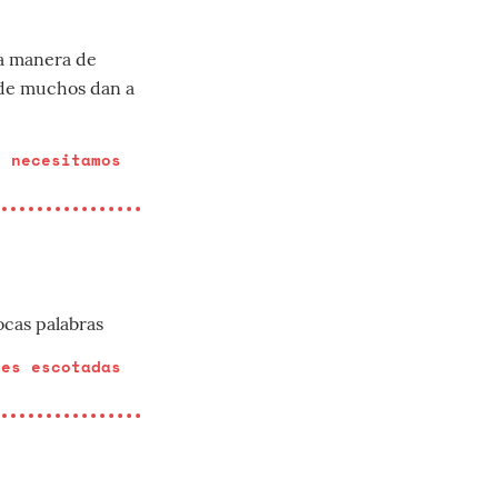
na manera de
nde muchos dan a
o necesitamos
ocas palabras
les escotadas