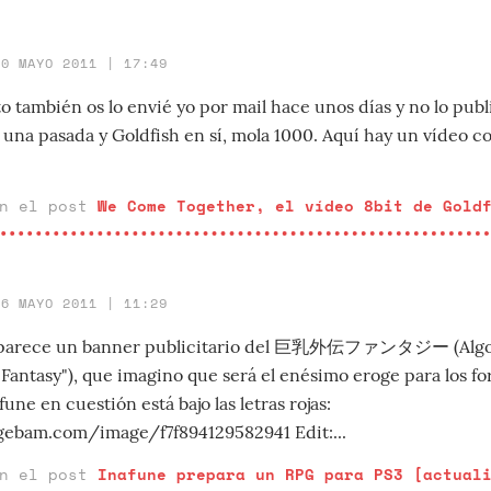
30 MAYO 2011 | 17:49
o también os lo envié yo por mail hace unos días y no lo publi
 una pasada y Goldfish en sí, mola 1000. Aquí hay un vídeo c
en el post
We Come Together, el vídeo 8bit de Gold
26 MAYO 2011 | 11:29
parece un banner publicitario del 巨乳外伝ファンタジー (Algo a
antasy"), que imagino que será el enésimo eroge para los for
une en cuestión está bajo las letras rojas:
ebam.com/image/f7f894129582941 Edit:...
en el post
Inafune prepara un RPG para PS3 [actual