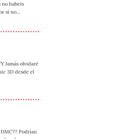
 no habeis
r si no...
 Jamás olvidaré
nic 3D desde el
so DMC?? Podrían