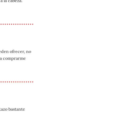
a la cabeza.
eden ofrecer, no
ría comprarme
tazo bastante