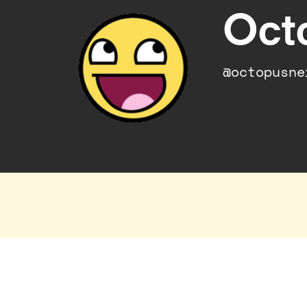
Oct
@octopusne