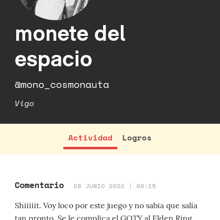
monete del
espacio
@mono_cosmonauta
Vigo
Actividad
Logros
Comentario
28 JUNIO 2022 | 09:15
Shiiiiit. Voy loco por este juego y no sabia que salía
tan pronto. Se le complica el GOTY al Elden Ring.