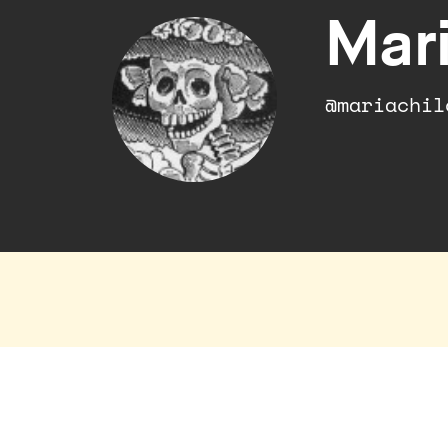
Mari
@mariachil