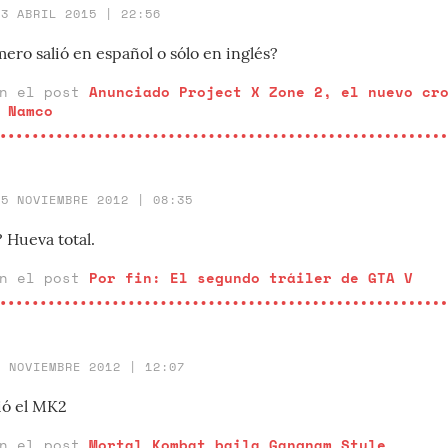
13 ABRIL 2015 | 22:56
ero salió en español o sólo en inglés?
en el post
Anunciado Project X Zone 2, el nuevo cr
 Namco
15 NOVIEMBRE 2012 | 08:35
 Hueva total.
en el post
Por fin: El segundo tráiler de GTA V
9 NOVIEMBRE 2012 | 12:07
ió el MK2
en el post
Mortal Kombat baila Gangnam Style