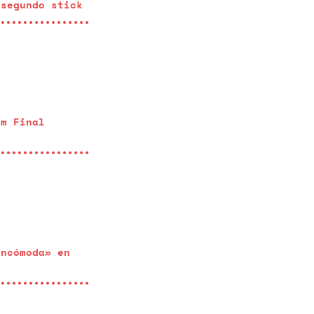
 segundo stick
hm Final
incómoda» en