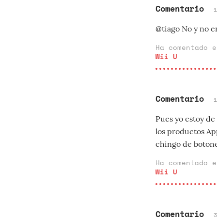
Comentario
@tiago No y no e
Ha comentado 
Wii U
Comentario
Pues yo estoy de
los productos App
chingo de botone
Ha comentado 
Wii U
Comentario