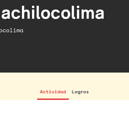
achilocolima
ocolima
Actividad
Logros