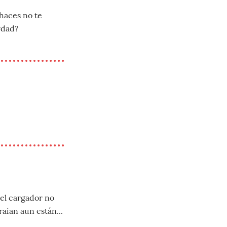
haces no te
erdad?
2
del cargador no
raían aun están...