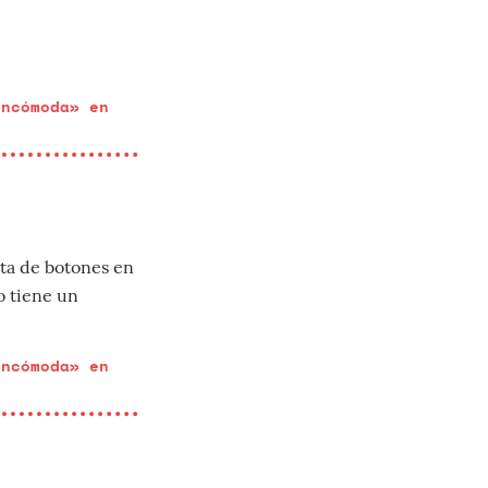
incómoda» en
lta de botones en
o tiene un
incómoda» en