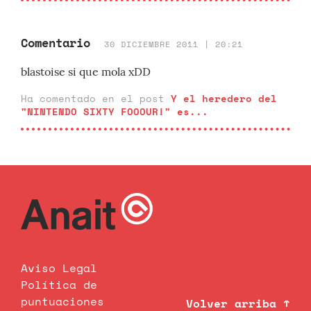
Comentario
30 DICIEMBRE 2011 | 20:21
blastoise si que mola xDD
Ha comentado en el post
Y el heredero del
"NINTENDO SIXTY FOOOUR!" es...
Aviso Legal
Política de
puntuaciones
Volver arriba ↑