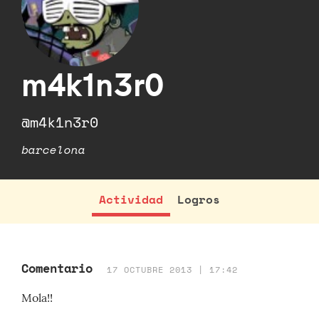
m4k1n3r0
@m4k1n3r0
barcelona
Actividad
Logros
Comentario
17 OCTUBRE 2013 | 17:42
Mola!!