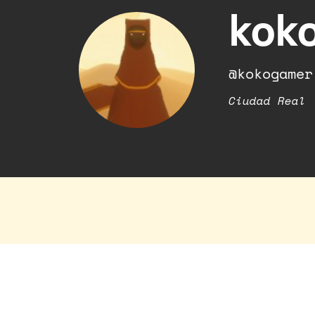
kok
@kokogamer
Ciudad Real