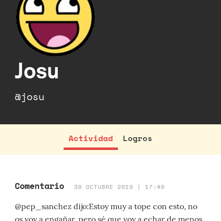
Josu
@josu
Actividad
Logros
Comentario
30 OCTUBRE 2019 | 17:40
@pep_sanchez dijo:Estoy muy a tope con esto, no
os voy a engañar, pero sé que voy a echar de menos