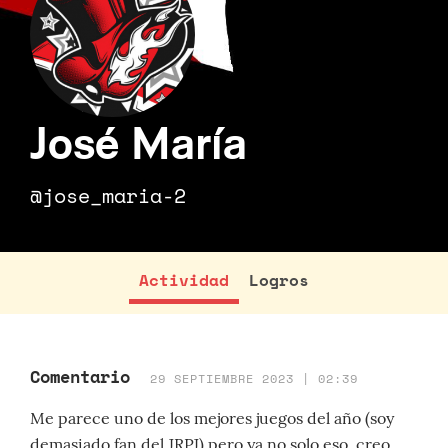
José María
@jose_maria-2
Actividad
Logros
Comentario
29 SEPTIEMBRE 2023 | 02:39
Me parece uno de los mejores juegos del año (soy
demasiado fan del JRPJ) pero ya no solo eso, creo