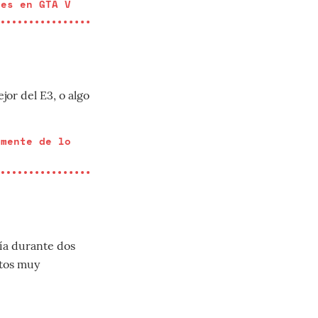
ces en GTA V
jor del E3, o algo
lmente de lo
ía durante dos
utos muy