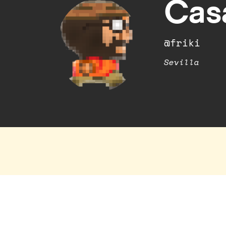
Casa
@friki
Sevilla