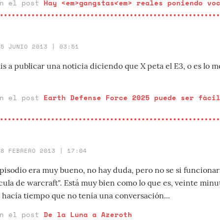
en el post
Hay <em>gangstas</em> reales poniendo vo
15 JUNIO 2013 | 03:51
ais a publicar una noticia diciendo que X peta el E3, o es lo me
en el post
Earth Defense Force 2025 puede ser fáci
28 FEBRERO 2013 | 17:04
pisodio era muy bueno, no hay duda, pero no se si funcionar
cula de warcraft". Está muy bien como lo que es, veinte min
: hacía tiempo que no tenía una conversación...
en el post
De la Luna a Azeroth