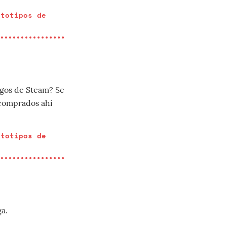
ototipos de
egos de Steam? Se
 comprados ahí
ototipos de
ga.