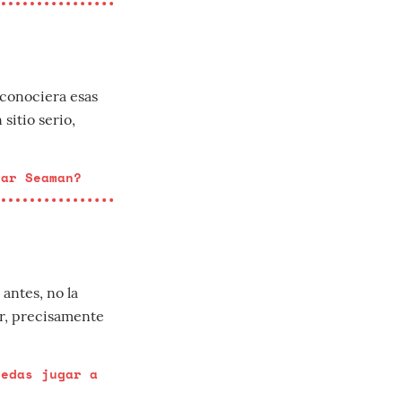
 conociera esas
 sitio serio,
ear Seaman?
antes, no la
or, precisamente
uedas jugar a