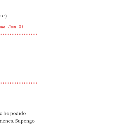
 :)
ame Jam 3!
 no he podido
súmenes. Supongo