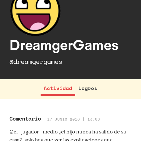
DreamgerGames
@dreamgergames
Actividad
Logros
Comentario
17 JUNIO 2016 | 13:06
@el_jugador_medio ¿el hijo nunca ha salido de su
casa?, solo hay que ver las explicaciones que