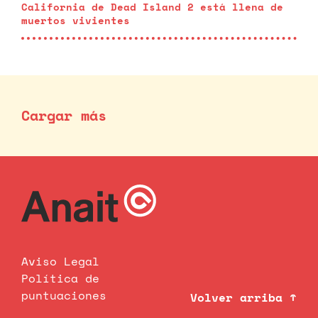
California de Dead Island 2 está llena de
muertos vivientes
Cargar más
Aviso Legal
Política de
puntuaciones
Volver arriba ↑