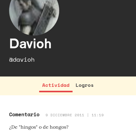
Davioh
@davioh
Actividad
Logros
Comentario
9 DICIEMBRE 2011 | 11:19
¿De "hingos" o de hongos?